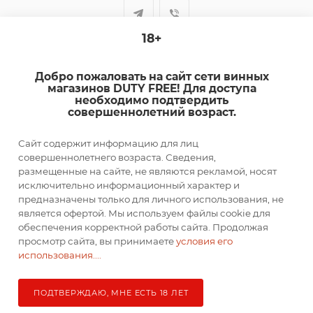
18+
+7-920-385-99-00
Добро пожаловать на сайт сети винных
sale@dutyfree-online.ru
магазинов DUTY FREE! Для доступа
необходимо подтвердить
совершеннолетний возраст.
г. Кострома, ул. Шагова, д. 221, кв. 24
Сайт содержит информацию для лиц
ПОДПИСАТЬСЯ НА РАССЫЛКУ
совершеннолетнего возраста. Сведения,
размещенные на сайте, не являются рекламой, носят
исключительно информационный характер и
ПОЛИТИКА КОНФИДЕНЦИАЛЬНОСТИ
предназначены только для личного использования, не
является офертой. Мы используем файлы cookie для
обеспечения корректной работы сайта. Продолжая
просмотр сайта, вы принимаете
условия его
2026 © DUTY FREE
использования....
ПОДТВЕРЖДАЮ, МНЕ ЕСТЬ 18 ЛЕТ