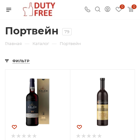
0
0
Портвейн
79
—
—
Главная
Каталог
Портвейн
ФИЛЬТР