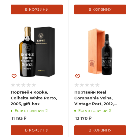
В КОРЗИНУ
В КОРЗИНУ
Портвейн Kopke,
Портвейн Real
Colheita White Porto,
Companhia Velha,
2003, gift box
Vintage Port, 2012,
wooden box
Есть в наличии: 2
Есть в наличии: 5
11 193
₽
12 170
₽
В КОРЗИНУ
В КОРЗИНУ