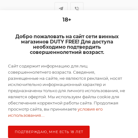
18+
+7-920-385-99-00
Добро пожаловать на сайт сети винных
sale@dutyfree-online.ru
магазинов DUTY FREE! Для доступа
необходимо подтвердить
совершеннолетний возраст.
г. Кострома, ул. Шагова, д. 221, кв. 24
Сайт содержит информацию для лиц
ПОДПИСАТЬСЯ НА РАССЫЛКУ
совершеннолетнего возраста. Сведения,
размещенные на сайте, не являются рекламой, носят
исключительно информационный характер и
ПОЛИТИКА КОНФИДЕНЦИАЛЬНОСТИ
предназначены только для личного использования, не
является офертой. Мы используем файлы cookie для
обеспечения корректной работы сайта. Продолжая
просмотр сайта, вы принимаете
условия его
2026 © DUTY FREE
использования....
ПОДТВЕРЖДАЮ, МНЕ ЕСТЬ 18 ЛЕТ