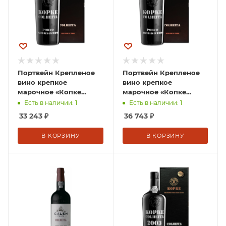
Портвейн Крепленое
Портвейн Крепленое
вино крепкое
вино крепкое
марочное «Копке
марочное «Копке
Колейта Порто» гу 1967
Колейта Порто» в п/у
Есть в наличии: 1
Есть в наличии: 1
в п/у 0,75л Португалия
0,75л 1965 гу
33 243
₽
36 743
₽
Португалия
В КОРЗИНУ
В КОРЗИНУ