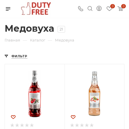
0
0
Медовуха
21
—
—
Главная
Каталог
Медовуха
ФИЛЬТР