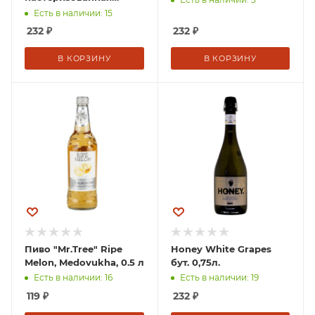
"ХАНИ" Медовая
Есть в наличии: 15
игристая Солнечная
232
₽
232
₽
груша" 0,75 л стекло
5,5% Россия
В КОРЗИНУ
В КОРЗИНУ
Пиво "Mr.Tree" Ripe
Honey White Grapes
Melon, Medovukha, 0.5 л
бут. 0,75л.
Есть в наличии: 16
Есть в наличии: 19
119
₽
232
₽