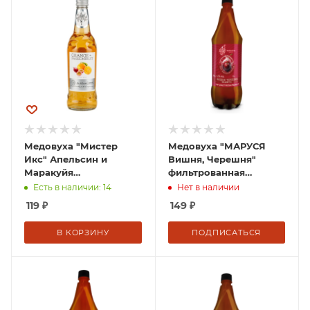
Медовуха "Мистер
Медовуха "МАРУСЯ
Икс" Апельсин и
Вишня, Черешня"
Маракуйя
фильтрованная
фильтрованная
пастеризованная 1 л
Есть в наличии: 14
Нет в наличии
пастеризованная
ПЭТ 5,5% Россия
119
₽
149
₽
0,5л/12 СТЕКЛО 5,5%
Россия
В КОРЗИНУ
ПОДПИСАТЬСЯ