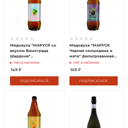
Медовуха "МАРУСЯ со
Медовуха "МАРУСЯ
вкусом Винограда
Черная смородина и
Шардоне"
мята" фильтрованная
фильтрованная
пастеризованная 1 л
Нет в наличии
Нет в наличии
пастеризованная 1 л
ПЭТ 5,5% Россия
149
₽
149
₽
ПЭТ 5,5% Россия
ПОДПИСАТЬСЯ
ПОДПИСАТЬСЯ