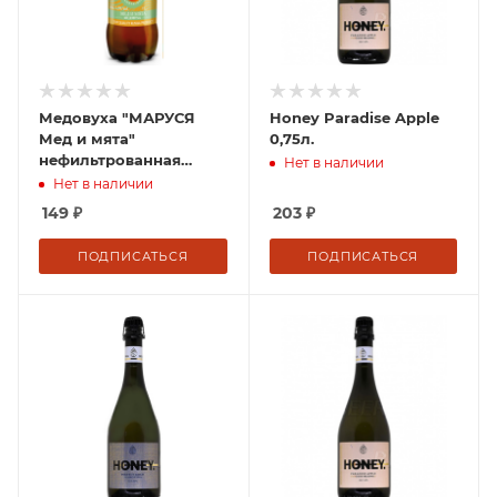
Медовуха "МАРУСЯ
Honey Paradise Apple
Мед и мята"
0,75л.
нефильтрованная
Нет в наличии
осветленная
Нет в наличии
пастеризованная 1 л/6
149
₽
203
₽
ПЭТ 5,5% Россия
ПОДПИСАТЬСЯ
ПОДПИСАТЬСЯ