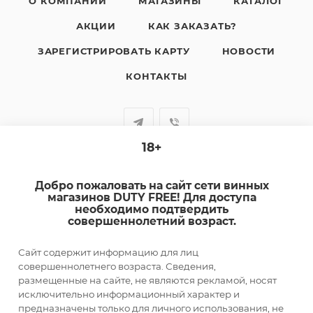
О КОМПАНИИ
МАГАЗИНЫ
КАТАЛОГ
АКЦИИ
КАК ЗАКАЗАТЬ?
ЗАРЕГИСТРИРОВАТЬ КАРТУ
НОВОСТИ
КОНТАКТЫ
18+
+7-920-385-99-00
Добро пожаловать на сайт сети винных
sale@dutyfree-online.ru
магазинов DUTY FREE! Для доступа
необходимо подтвердить
совершеннолетний возраст.
г. Кострома, ул. Шагова, д. 221, кв. 24
Сайт содержит информацию для лиц
ПОДПИСАТЬСЯ НА РАССЫЛКУ
совершеннолетнего возраста. Сведения,
размещенные на сайте, не являются рекламой, носят
исключительно информационный характер и
ПОЛИТИКА КОНФИДЕНЦИАЛЬНОСТИ
предназначены только для личного использования, не