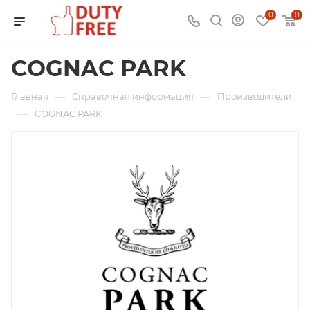
0
0
COGNAC PARK
—
—
Главная
Справочная информация
Производители
—
COGNAC PARK