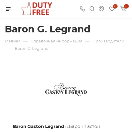
0
0
Baron G. Legrand
—
—
Главная
Справочная информация
Производители
—
Baron G. Legrand
Baron Gaston Legrand
(«Барон Гастон