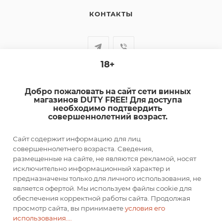
КОНТАКТЫ
18+
+7-920-385-99-00
Добро пожаловать на сайт сети винных
sale@dutyfree-online.ru
магазинов DUTY FREE! Для доступа
необходимо подтвердить
совершеннолетний возраст.
г. Кострома, ул. Шагова, д. 221, кв. 24
Сайт содержит информацию для лиц
ПОДПИСАТЬСЯ НА РАССЫЛКУ
совершеннолетнего возраста. Сведения,
размещенные на сайте, не являются рекламой, носят
исключительно информационный характер и
ПОЛИТИКА КОНФИДЕНЦИАЛЬНОСТИ
предназначены только для личного использования, не
является офертой. Мы используем файлы cookie для
обеспечения корректной работы сайта. Продолжая
просмотр сайта, вы принимаете
условия его
2026 © DUTY FREE
использования....