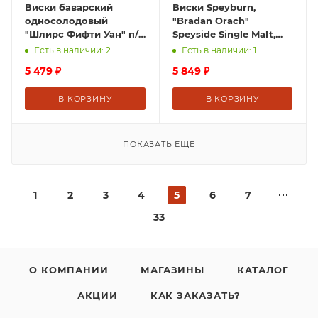
Виски баварский
Виски Speyburn,
односолодовый
"Bradan Orach"
"Шлирс Фифти Уан" п/у
Speyside Single Malt,
0,7 л Германия
1.75 л
Есть в наличии: 2
Есть в наличии: 1
5 479
₽
5 849
₽
В КОРЗИНУ
В КОРЗИНУ
ПОКАЗАТЬ ЕЩЕ
1
2
3
4
5
6
7
33
О КОМПАНИИ
МАГАЗИНЫ
КАТАЛОГ
АКЦИИ
КАК ЗАКАЗАТЬ?