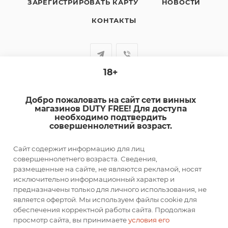
ЗАРЕГИСТРИРОВАТЬ КАРТУ
НОВОСТИ
КОНТАКТЫ
18+
+7-920-385-99-00
Добро пожаловать на сайт сети винных
sale@dutyfree-online.ru
магазинов DUTY FREE! Для доступа
необходимо подтвердить
совершеннолетний возраст.
г. Кострома, ул. Шагова, д. 221, кв. 24
Сайт содержит информацию для лиц
ПОДПИСАТЬСЯ НА РАССЫЛКУ
совершеннолетнего возраста. Сведения,
размещенные на сайте, не являются рекламой, носят
исключительно информационный характер и
ПОЛИТИКА КОНФИДЕНЦИАЛЬНОСТИ
предназначены только для личного использования, не
является офертой. Мы используем файлы cookie для
обеспечения корректной работы сайта. Продолжая
просмотр сайта, вы принимаете
условия его
2026 © DUTY FREE