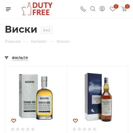
0
0
Виски
642
—
—
Главная
Каталог
Виски
ФИЛЬТР