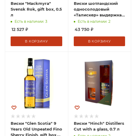
Виски "Mackmyra"
Виски шотландский
Svensk Rok, gift box, 0.5
односолодовый
л
«Талискер» выдержка
25 лет 0,7 л п/у
Есть в наличии: 3
Есть в наличии: 2
Соединенное
12 527
₽
43 750
₽
Королевство
В КОРЗИНУ
В КОРЗИНУ
Виски "Glen Scotia" 9
Виски "Hinch" Distillers
Years Old Unpeated Fino
Cut with a glass, 0.7 л
Sherry Finish, gift box,
Есть в наличии: 2