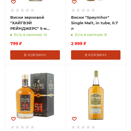
Виски зерновой
Виски "Speymhor"
"ХАЙГВЭЙ
Single Malt, in tube, 0.7
РЕЙНДЖЕРС" 5-и
л
летней выдержки 0,5 л
Есть в наличии: 14
Есть в наличии: 8
Армения
799
₽
2 999
₽
В КОРЗИНУ
В КОРЗИНУ