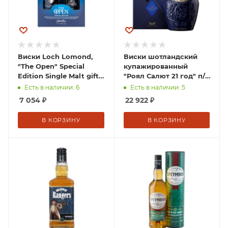
Виски Loch Lomond,
Виски шотландский
"The Open" Special
купажированный
Edition Single Malt gift
"Роял Салют 21 год" п/у
box with 2 glasses, 0.7
0,7 л Соединенное
Есть в наличии: 6
Есть в наличии: 5
Королевство
7 054
₽
22 922
₽
В КОРЗИНУ
В КОРЗИНУ