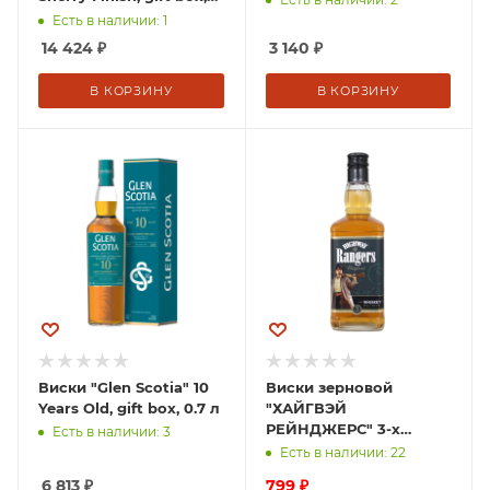
0.7 л
Есть в наличии: 1
14 424
₽
3 140
₽
В КОРЗИНУ
В КОРЗИНУ
Виски "Glen Scotia" 10
Виски зерновой
Years Old, gift box, 0.7 л
"ХАЙГВЭЙ
РЕЙНДЖЕРС" 3-х
Есть в наличии: 3
летней выдержки 0,5 л
Есть в наличии: 22
Армения
6 813
₽
799
₽