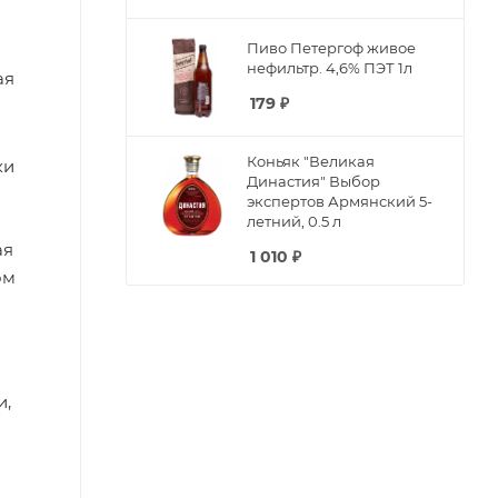
Пиво Петергоф живое
нефильтр. 4,6% ПЭТ 1л
ая
179
₽
Коньяк "Великая
ки
Династия" Выбор
экспертов Армянский 5-
а
летний, 0.5 л
ая
1 010
₽
ом
и,