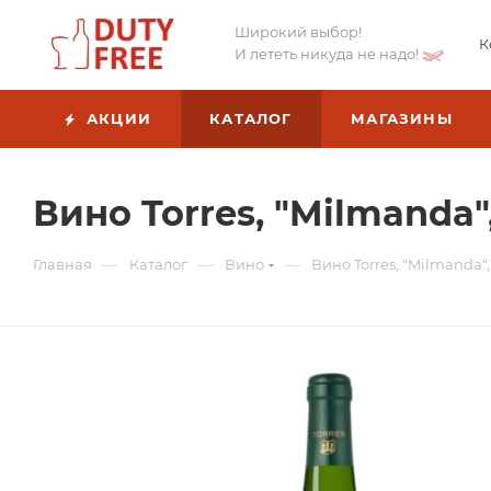
Широкий выбор!
К
И лететь никуда не надо!
АКЦИИ
КАТАЛОГ
МАГАЗИНЫ
Вино Torres, "Milmanda"
—
—
—
Главная
Каталог
Вино
Вино Torres, "Milmanda"