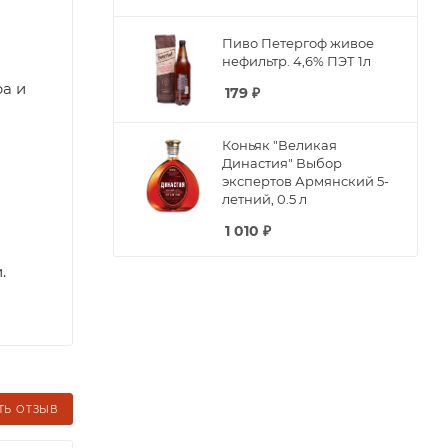
Пиво Петергоф живое
нефильтр. 4,6% ПЭТ 1л
ра и
179
₽
Коньяк "Великая
Династия" Выбор
экспертов Армянский 5-
летний, 0.5 л
1 010
₽
.
ТЬ ОТЗЫВ