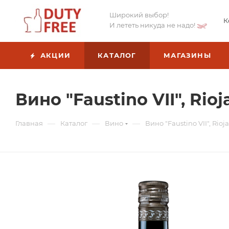
Широкий выбор!
К
И лететь никуда не надо!
АКЦИИ
КАТАЛОГ
МАГАЗИНЫ
Вино "Faustino VII", Rio
—
—
—
Главная
Каталог
Вино
Вино "Faustino VII", Rioj