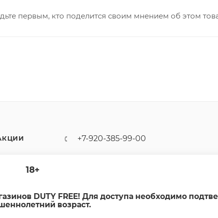
дьте первым, кто поделится своим мнением об этом тов
+7-920-385-99-00
АКЦИИ
sale@dutyfree-online.ru
18+
г. Кострома, ул. Шагова, д. 221,
кв. 24
агазинов DUTY FREE! Для доступа необходимо подтв
шеннолетний возраст.