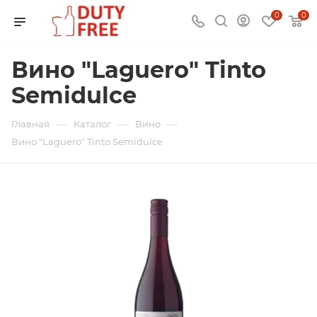
0
0
Вино "Laguero" Tinto
Semidulce
—
—
—
Главная
Каталог
Вино
Вино "Laguero" Tinto Semidulce