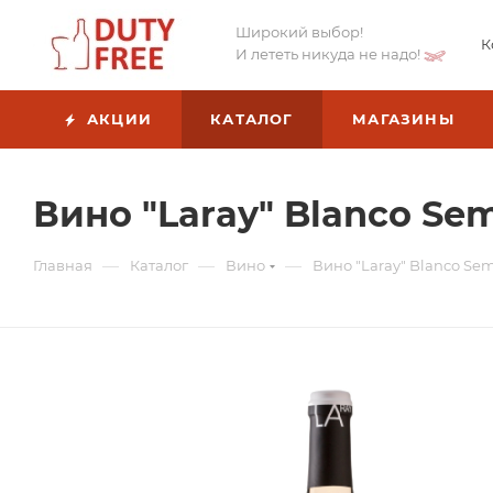
Широкий выбор!
К
И лететь никуда не надо!
АКЦИИ
КАТАЛОГ
МАГАЗИНЫ
Вино "Laray" Blanco Se
—
—
—
Главная
Каталог
Вино
Вино "Laray" Blanco Se