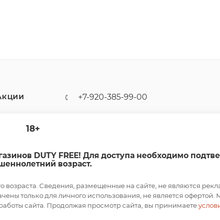
+7-920-385-99-00
АКЦИИ
sale@dutyfree-online.ru
18+
г. Кострома, ул. Шагова, д. 221,
кв. 24
агазинов DUTY FREE! Для доступа необходимо подтв
шеннолетний возраст.
возраста. Сведения, размещенные на сайте, не являются рекл
ены только для личного использования, не является офертой. 
работы сайта. Продолжая просмотр сайта, вы принимаете
услов