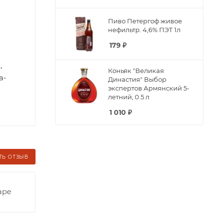
Пиво Петергоф живое
нефильтр. 4,6% ПЭТ 1л
179
₽
,
Коньяк "Великая
а-
Династия" Выбор
экспертов Армянский 5-
летний, 0.5 л
1 010
₽
ТЬ ОТЗЫВ
аре