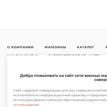
О КОМПАНИИ
МАГАЗИНЫ
КАТАЛОГ
КАК ЗАКАЗАТЬ?
ЗАРЕГИСТРИРОВАТЬ КАРТУ
НОВОСТИ
КОНТАКТЫ
Добро пожаловать на сайт сети винных м
совер
Сайт содержит информацию для лиц совершеннолетнего 
исключительно информационный характер и предназнач
используем файлы cookie для обеспечения корректной 
2026 © DUTY FREE
использования....