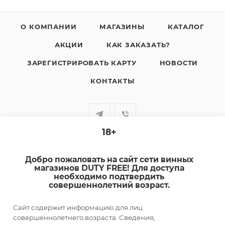
О КОМПАНИИ
МАГАЗИНЫ
КАТАЛОГ
АКЦИИ
КАК ЗАКАЗАТЬ?
ЗАРЕГИСТРИРОВАТЬ КАРТУ
НОВОСТИ
КОНТАКТЫ
18+
+7-920-385-99-00
Добро пожаловать на сайт сети винных
sale@dutyfree-online.ru
магазинов DUTY FREE! Для доступа
необходимо подтвердить
совершеннолетний возраст.
г. Кострома, ул. Шагова, д. 221, кв. 24
Сайт содержит информацию для лиц
ПОДПИСАТЬСЯ НА РАССЫЛКУ
совершеннолетнего возраста. Сведения,