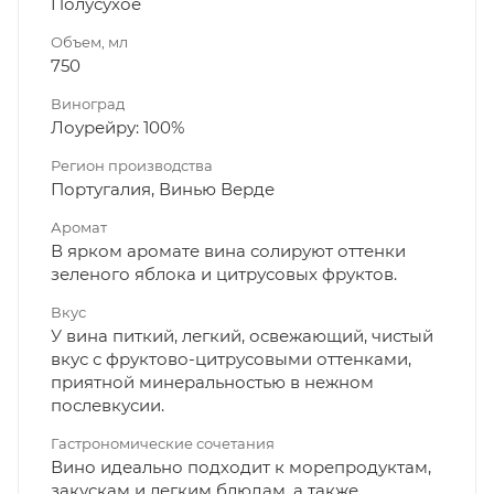
Полусухое
Объем, мл
750
Виноград
Лоурейру: 100%
Регион производства
Португалия, Винью Верде
Аромат
В ярком аромате вина солируют оттенки
зеленого яблока и цитрусовых фруктов.
Вкус
У вина питкий, легкий, освежающий, чистый
вкус с фруктово-цитрусовыми оттенками,
приятной минеральностью в нежном
послевкусии.
Гастрономические сочетания
Вино идеально подходит к морепродуктам,
закускам и легким блюдам, а также