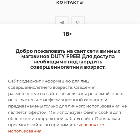
КОНТАКТЫ
18+
+7-920-385-99-00
Добро пожаловать на сайт сети винных
sale@dutyfree-online.ru
магазинов DUTY FREE! Для доступа
необходимо подтвердить
совершеннолетний возраст.
г. Кострома, ул. Шагова, д. 221, кв. 24
Сайт содержит информацию для лиц
ПОДПИСАТЬСЯ НА РАССЫЛКУ
совершеннолетнего возраста. Сведения,
размещенные на сайте, не являются рекламой, носят
исключительно информационный характер и
ПОЛИТИКА КОНФИДЕНЦИАЛЬНОСТИ
предназначены только для личного использования, не
является офертой. Мы используем файлы cookie для
обеспечения корректной работы сайта. Продолжая
просмотр сайта, вы принимаете
условия его
2026 © DUTY FREE
использования....