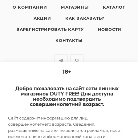
О КОМПАНИИ
МАГАЗИНЫ
КАТАЛОГ
АКЦИИ
КАК ЗАКАЗАТЬ?
ЗАРЕГИСТРИРОВАТЬ КАРТУ
НОВОСТИ
КОНТАКТЫ
18+
+7-920-385-99-00
Добро пожаловать на сайт сети винных
sale@dutyfree-online.ru
магазинов DUTY FREE! Для доступа
необходимо подтвердить
совершеннолетний возраст.
г. Кострома, ул. Шагова, д. 221, кв. 24
Сайт содержит информацию для лиц
ПОДПИСАТЬСЯ НА РАССЫЛКУ
совершеннолетнего возраста. Сведения,
размещенные на сайте, не являются рекламой, носят
исключительно информационный характер и