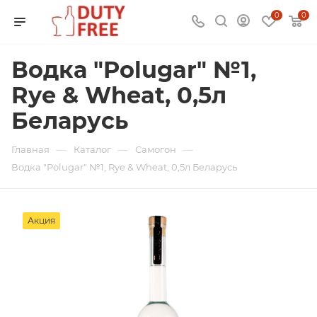
0
0
Водка "Polugar" №1,
Rye & Wheat, 0,5л
Беларусь
—
—
—
Главная
Каталог
Самогон
Водка "Polugar" №1, Rye & Wheat, 0,5л Беларусь
Акция