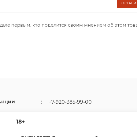
ОСТАВИ
дьте первым, кто поделится своим мнением об этом тов
+7-920-385-99-00
АКЦИИ
sale@dutyfree-online.ru
18+
г. Кострома, ул. Шагова, д. 221,
кв. 24