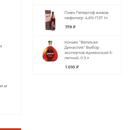
Пиво Петергоф живое
нефильтр. 4,6% ПЭТ 1л
179
₽
Коньяк "Великая
и
Династия" Выбор
экспертов Армянский 5-
летний, 0.5 л
1 010
₽
м и