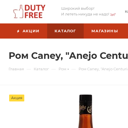
Широкий выбор!
К
И лететь никуда не надо!
АКЦИИ
КАТАЛОГ
МАГАЗИНЫ
Ром Caney, "Anejo Centur
—
—
—
Главная
Каталог
Ром
Ром Caney, "Anejo Centuria
Акция