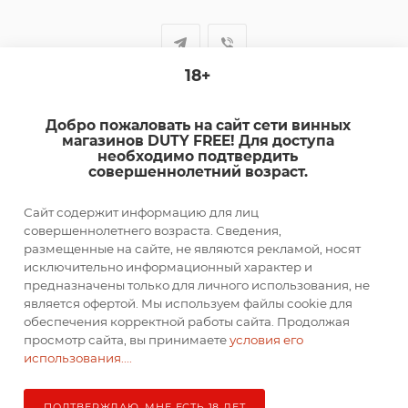
18+
+7-920-385-99-00
Добро пожаловать на сайт сети винных
sale@dutyfree-online.ru
магазинов DUTY FREE! Для доступа
необходимо подтвердить
совершеннолетний возраст.
г. Кострома, ул. Шагова, д. 221, кв. 24
Сайт содержит информацию для лиц
ПОДПИСАТЬСЯ НА РАССЫЛКУ
совершеннолетнего возраста. Сведения,
размещенные на сайте, не являются рекламой, носят
исключительно информационный характер и
ПОЛИТИКА КОНФИДЕНЦИАЛЬНОСТИ
предназначены только для личного использования, не
является офертой. Мы используем файлы cookie для
обеспечения корректной работы сайта. Продолжая
просмотр сайта, вы принимаете
условия его
2026 © DUTY FREE
использования....
ПОДТВЕРЖДАЮ, МНЕ ЕСТЬ 18 ЛЕТ