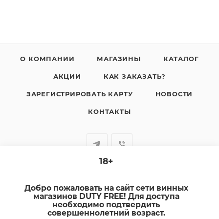
О КОМПАНИИ
МАГАЗИНЫ
КАТАЛОГ
АКЦИИ
КАК ЗАКАЗАТЬ?
ЗАРЕГИСТРИРОВАТЬ КАРТУ
НОВОСТИ
КОНТАКТЫ
18+
+7-920-385-99-00
Добро пожаловать на сайт сети винных
sale@dutyfree-online.ru
магазинов DUTY FREE! Для доступа
необходимо подтвердить
совершеннолетний возраст.
г. Кострома, ул. Шагова, д. 221, кв. 24