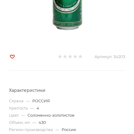
Артикул:
34203
Характеристики
Страна
—
РОССИЯ
Крепость
—
4
Цвет
—
Соломенно-золотистое
Объем, мл
—
430
Регион производства
—
Россия