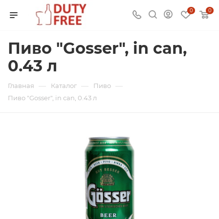
0
0
Пиво "Gosser", in can,
0.43 л
—
—
—
Главная
Каталог
Пиво
Пиво "Gosser", in can, 0.43 л