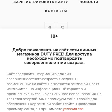
ЗАРЕГИСТРИРОВАТЬ КАРТУ
НОВОСТИ
КОНТАКТЫ
18+
+7-920-385-99-00
Добро пожаловать на сайт сети винных
sale@dutyfree-online.ru
магазинов DUTY FREE! Для доступа
необходимо подтвердить
совершеннолетний возраст.
г. Кострома, ул. Шагова, д. 221, кв. 24
Сайт содержит информацию для лиц
ПОДПИСАТЬСЯ НА РАССЫЛКУ
совершеннолетнего возраста. Сведения,
размещенные на сайте, не являются рекламой, носят
исключительно информационный характер и
ПОЛИТИКА КОНФИДЕНЦИАЛЬНОСТИ
предназначены только для личного использования, не
является офертой. Мы используем файлы cookie для
обеспечения корректной работы сайта. Продолжая
просмотр сайта, вы принимаете
условия его
2026 © DUTY FREE