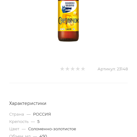
Артикул:
23148
Характеристики
Страна
—
РОССИЯ
Крепость
—
5
Цвет
—
Соломенно-золотистое
Объем, мл
—
450