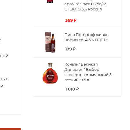
аром газ п/сл 0,75л/12
СТЕКЛО 6% Россия
369
₽
Пиво Петергоф живое
,
нефильтр. 4,6% ПЭТ 1л
179
₽
дной
Коньяк "Великая
Династия" Выбор
экспертов Армянский 5-
ть в
летний, 0.5 л
ми
1 010
₽