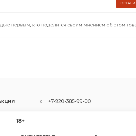
ОСТАВИ
дьте первым, кто поделится своим мнением об этом тов
+7-920-385-99-00
АКЦИИ
sale@dutyfree-online.ru
18+
г. Кострома, ул. Шагова, д. 221,
кв. 24