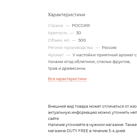
Характеристики
Страна
—
РОССИЯ
Крепость
—
30
Объем, мл
—
500
Регион производства
—
Россия
Аромат
—
У настойки приятный аромат с
тонами ягод облепихи, спелых фруктов,
трав и древесины.
Все характеристики
Внешний вид товара может отличаться от изо
актуальную информацию можно уточнить непо
сайте.
Наличие уточняйте в нужном магазине. Также
магазине DUTY FREE в течение 3-4 дней.