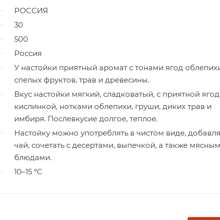
РОССИЯ
30
500
Россия
У настойки приятный аромат с тонами ягод облепихи
спелых фруктов, трав и древесины.
Вкус настойки мягкий, сладковатый, с приятной яго
кислинкой, нотками облепихи, груши, диких трав и
имбиря. Послевкусие долгое, теплое.
Настойку можно употреблять в чистом виде, добавля
чай, сочетать с десертами, выпечкой, а также мясны
блюдами.
10–15 °С