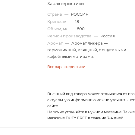
Характеристики
Страна
—
РОССИЯ
Крепость
—
18
Объем, мл
—
500
Регион производства
—
Россия
Аромат
—
Аромат ликера —
гармоничный, изящный, с ощутимыми
кофейными мотивами.
Все характеристики
Внешний вид товара может отличаться от изо
актуальную информацию можно уточнить непо
сайте.
Наличие уточняйте в нужном магазине. Также
магазине DUTY FREE в течение 3-4 дней.