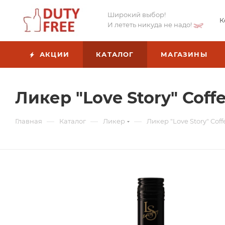
Широкий выбор!
К
И лететь никуда не надо!
АКЦИИ
КАТАЛОГ
МАГАЗИНЫ
Ликер "Love Story" Coffe
—
—
—
Главная
Каталог
Ликер
Ликер "Love Story" Coffe