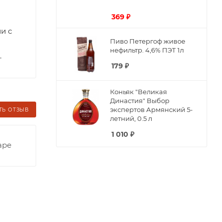
369
₽
и с
Пиво Петергоф живое
нефильтр. 4,6% ПЭТ 1л
.
179
₽
Коньяк "Великая
Династия" Выбор
экспертов Армянский 5-
ТЬ ОТЗЫВ
летний, 0.5 л
1 010
₽
аре