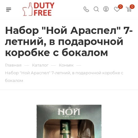
0
0
Набор "Ной Араспел" 7-
летний, в подарочной
коробке с бокалом
—
—
—
Главная
Каталог
Коньяк
Набор "Ной Араспел" 7-летний, в подарочной коробке с
бокалом