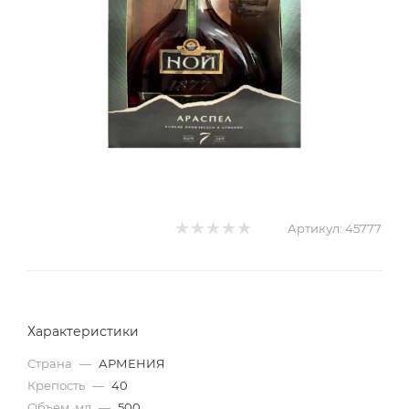
Артикул:
45777
Характеристики
Страна
—
АРМЕНИЯ
Крепость
—
40
Объем, мл
—
500