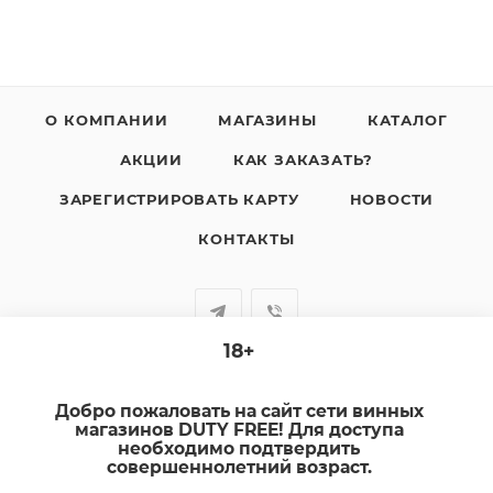
О КОМПАНИИ
МАГАЗИНЫ
КАТАЛОГ
АКЦИИ
КАК ЗАКАЗАТЬ?
ЗАРЕГИСТРИРОВАТЬ КАРТУ
НОВОСТИ
КОНТАКТЫ
18+
+7-920-385-99-00
Добро пожаловать на сайт сети винных
sale@dutyfree-online.ru
магазинов DUTY FREE! Для доступа
необходимо подтвердить
совершеннолетний возраст.
г. Кострома, ул. Шагова, д. 221, кв. 24