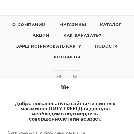
О КОМПАНИИ
МАГАЗИНЫ
КАТАЛОГ
АКЦИИ
КАК ЗАКАЗАТЬ?
ЗАРЕГИСТРИРОВАТЬ КАРТУ
НОВОСТИ
КОНТАКТЫ
18+
+7-920-385-99-00
Добро пожаловать на сайт сети винных
sale@dutyfree-online.ru
магазинов DUTY FREE! Для доступа
необходимо подтвердить
совершеннолетний возраст.
г. Кострома, ул. Шагова, д. 221, кв. 24
Сайт содержит информацию для лиц