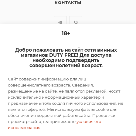
КОНТАКТЫ
18+
+7-920-385-99-00
Добро пожаловать на сайт сети винных
sale@dutyfree-online.ru
магазинов DUTY FREE! Для доступа
необходимо подтвердить
совершеннолетний возраст.
г. Кострома, ул. Шагова, д. 221, кв. 24
Сайт содержит информацию для лиц
ПОДПИСАТЬСЯ НА РАССЫЛКУ
совершеннолетнего возраста. Сведения,
размещенные на сайте, не являются рекламой, носят
исключительно информационный характер и
ПОЛИТИКА КОНФИДЕНЦИАЛЬНОСТИ
предназначены только для личного использования, не
является офертой. Мы используем файлы cookie для
обеспечения корректной работы сайта. Продолжая
просмотр сайта, вы принимаете
условия его
2026 © DUTY FREE
использования....