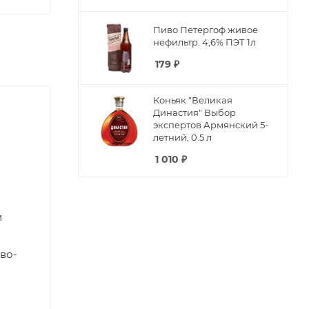
Пиво Петергоф живое
нефильтр. 4,6% ПЭТ 1л
179
₽
Коньяк "Великая
Династия" Выбор
экспертов Армянский 5-
летний, 0.5 л
1 010
₽
и
во-