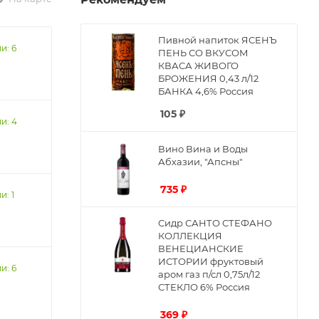
Пивной напиток ЯСЕНЪ
и: 6
ПЕНЬ СО ВКУСОМ
КВАСА ЖИВОГО
БРОЖЕНИЯ 0,43 л/12
БАНКА 4,6% Россия
105
₽
и: 4
Вино Вина и Воды
Абхазии, "Апсны"
735
₽
и: 1
Сидр САНТО СТЕФАНО
КОЛЛЕКЦИЯ
ВЕНЕЦИАНСКИЕ
ИСТОРИИ фруктовый
и: 6
аром газ п/сл 0,75л/12
СТЕКЛО 6% Россия
369
₽