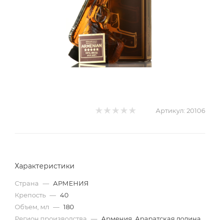
Артикул:
20106
Характеристики
Страна
—
АРМЕНИЯ
Крепость
—
40
Объем, мл
—
180
Регион производства
—
Армения, Араратская долина