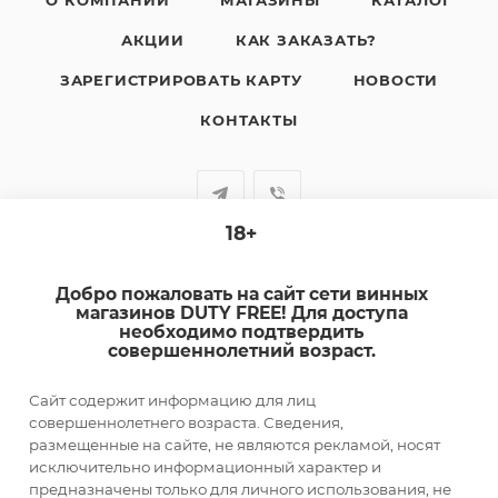
О КОМПАНИИ
МАГАЗИНЫ
КАТАЛОГ
АКЦИИ
КАК ЗАКАЗАТЬ?
ЗАРЕГИСТРИРОВАТЬ КАРТУ
НОВОСТИ
КОНТАКТЫ
18+
+7-920-385-99-00
Добро пожаловать на сайт сети винных
sale@dutyfree-online.ru
магазинов DUTY FREE! Для доступа
необходимо подтвердить
совершеннолетний возраст.
г. Кострома, ул. Шагова, д. 221, кв. 24
Сайт содержит информацию для лиц
ПОДПИСАТЬСЯ НА РАССЫЛКУ
совершеннолетнего возраста. Сведения,
размещенные на сайте, не являются рекламой, носят
исключительно информационный характер и
ПОЛИТИКА КОНФИДЕНЦИАЛЬНОСТИ
предназначены только для личного использования, не