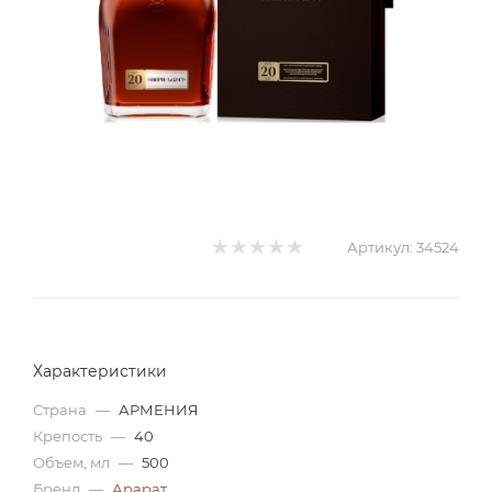
Артикул:
34524
Характеристики
Страна
—
АРМЕНИЯ
Крепость
—
40
Объем, мл
—
500
Бренд
—
Арарат