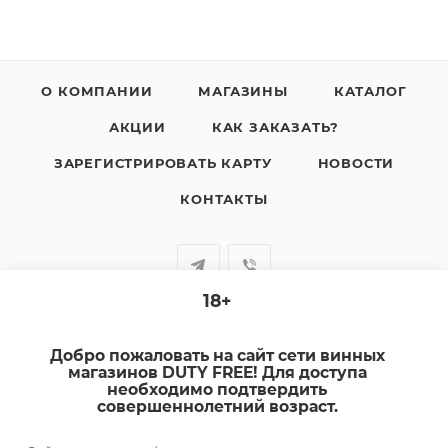
О КОМПАНИИ
МАГАЗИНЫ
КАТАЛОГ
АКЦИИ
КАК ЗАКАЗАТЬ?
ЗАРЕГИСТРИРОВАТЬ КАРТУ
НОВОСТИ
КОНТАКТЫ
18+
+7-920-385-99-00
Добро пожаловать на сайт сети винных
sale@dutyfree-online.ru
магазинов DUTY FREE! Для доступа
необходимо подтвердить
совершеннолетний возраст.
г. Кострома, ул. Шагова, д. 221, кв. 24