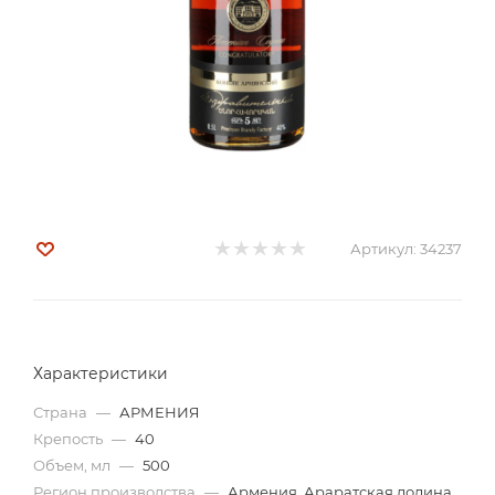
Артикул:
34237
Характеристики
Страна
—
АРМЕНИЯ
Крепость
—
40
Объем, мл
—
500
Регион производства
—
Армения, Араратская долина