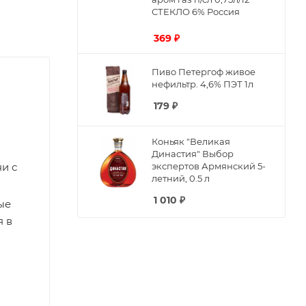
СТЕКЛО 6% Россия
369
₽
Пиво Петергоф живое
нефильтр. 4,6% ПЭТ 1л
179
₽
Коньяк "Великая
Династия" Выбор
и с
экспертов Армянский 5-
летний, 0.5 л
1 010
₽
ые
я в