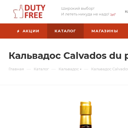
Широкий выбор!
К
И лететь никуда не надо!
АКЦИИ
КАТАЛОГ
МАГАЗИНЫ
Кальвадос Calvados du pe
—
—
—
Главная
Каталог
Кальвадос
Кальвадос Calvados 