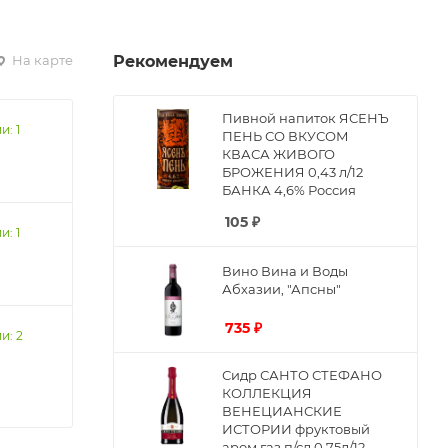
На карте
Рекомендуем
Пивной напиток ЯСЕНЪ
и: 1
ПЕНЬ СО ВКУСОМ
КВАСА ЖИВОГО
БРОЖЕНИЯ 0,43 л/12
БАНКА 4,6% Россия
105
₽
и: 1
Вино Вина и Воды
Абхазии, "Апсны"
735
₽
и: 2
Сидр САНТО СТЕФАНО
КОЛЛЕКЦИЯ
ВЕНЕЦИАНСКИЕ
ИСТОРИИ фруктовый
аром газ п/сл 0,75л/12