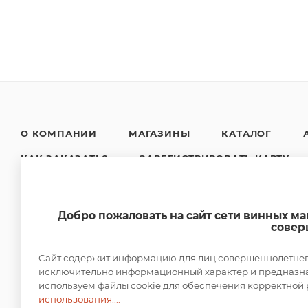
О КОМПАНИИ
МАГАЗИНЫ
КАТАЛОГ
КАК ЗАКАЗАТЬ?
ЗАРЕГИСТРИРОВАТЬ КАРТУ
НОВОСТИ
КОНТАКТЫ
Добро пожаловать на сайт сети винных м
совер
Сайт содержит информацию для лиц совершеннолетнего 
исключительно информационный характер и предназнач
используем файлы cookie для обеспечения корректной 
2026 © DUTY FREE
использования....