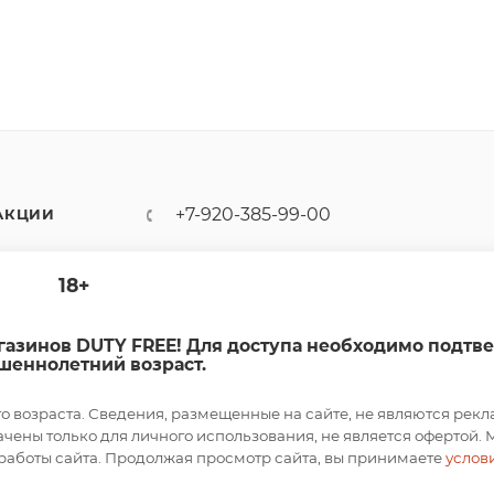
+7-920-385-99-00
АКЦИИ
sale@dutyfree-online.ru
18+
г. Кострома, ул. Шагова, д. 221,
кв. 24
агазинов DUTY FREE! Для доступа необходимо подтв
шеннолетний возраст.
возраста. Сведения, размещенные на сайте, не являются рекл
ены только для личного использования, не является офертой. 
работы сайта. Продолжая просмотр сайта, вы принимаете
услов