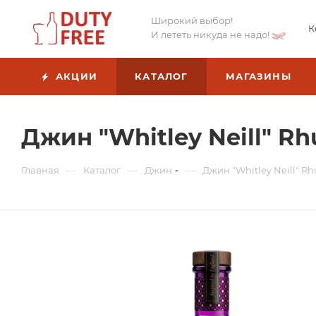
Широкий выбор!
К
И лететь никуда не надо!
АКЦИИ
КАТАЛОГ
МАГАЗИНЫ
Джин "Whitley Neill" Rh
—
—
—
Главная
Каталог
Джин
Джин "Whitley Neill" Rh