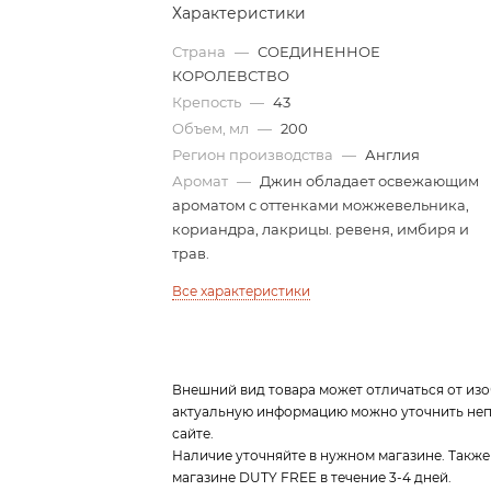
Характеристики
Страна
—
СОЕДИНЕННОЕ
КОРОЛЕВСТВО
Крепость
—
43
Объем, мл
—
200
Регион производства
—
Англия
Аромат
—
Джин обладает освежающим
ароматом с оттенками можжевельника,
кориандра, лакрицы. ревеня, имбиря и
трав.
Все характеристики
Внешний вид товара может отличаться от изо
актуальную информацию можно уточнить непо
сайте.
Наличие уточняйте в нужном магазине. Также
магазине DUTY FREE в течение 3-4 дней.