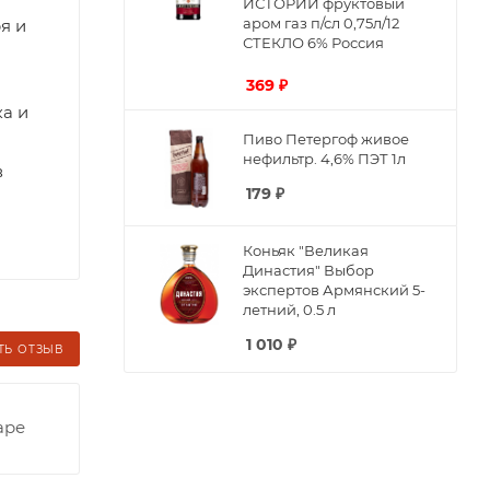
ИСТОРИИ фруктовый
аром газ п/сл 0,75л/12
я и
СТЕКЛО 6% Россия
369
₽
ка и
Пиво Петергоф живое
нефильтр. 4,6% ПЭТ 1л
в
179
₽
Коньяк "Великая
Династия" Выбор
экспертов Армянский 5-
летний, 0.5 л
1 010
₽
ТЬ ОТЗЫВ
аре