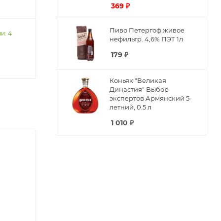
369
₽
Пиво Петергоф живое
и: 4
нефильтр. 4,6% ПЭТ 1л
179
₽
Коньяк "Великая
Династия" Выбор
экспертов Армянский 5-
летний, 0.5 л
1 010
₽