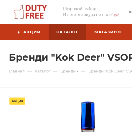
Широкий выбор!
К
И лететь никуда не надо!
АКЦИИ
КАТАЛОГ
МАГАЗИНЫ
Бренди "Kok Deer" VSOP,
—
—
—
Главная
Каталог
Бренди
Бренди "Kok Deer" VSO
Акция