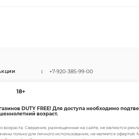
+7-920-385-99-00
АКЦИИ
sale@dutyfree-online.ru
18+
г. Кострома, ул. Шагова, д. 221,
кв. 24
агазинов DUTY FREE! Для доступа необходимо подтв
шеннолетний возраст.
возраста. Сведения, размещенные на сайте, не являются рекл
ены только для личного использования, не является офертой. 