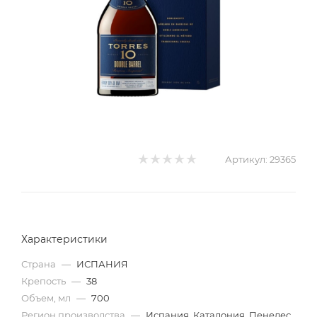
Артикул:
29365
Характеристики
Страна
—
ИСПАНИЯ
Крепость
—
38
Объем, мл
—
700
Регион производства
—
Испания, Каталония, Пенедес