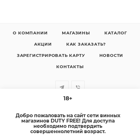
О КОМПАНИИ
МАГАЗИНЫ
КАТАЛОГ
АКЦИИ
КАК ЗАКАЗАТЬ?
ЗАРЕГИСТРИРОВАТЬ КАРТУ
НОВОСТИ
КОНТАКТЫ
18+
+7-920-385-99-00
Добро пожаловать на сайт сети винных
sale@dutyfree-online.ru
магазинов DUTY FREE! Для доступа
необходимо подтвердить
совершеннолетний возраст.
г. Кострома, ул. Шагова, д. 221, кв. 24