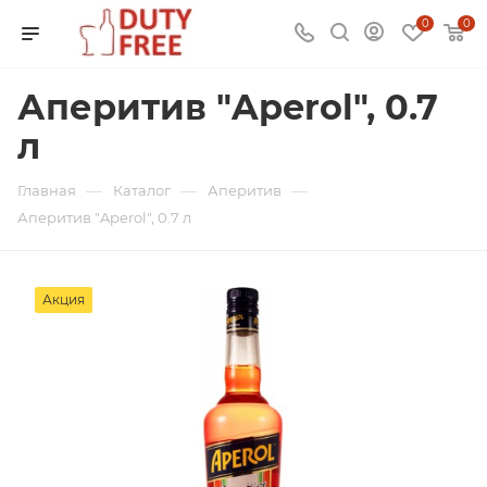
0
0
Аперитив "Aperol", 0.7
л
—
—
—
Главная
Каталог
Аперитив
Аперитив "Aperol", 0.7 л
Акция