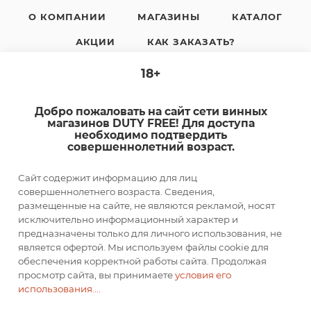
О КОМПАНИИ
МАГАЗИНЫ
КАТАЛОГ
АКЦИИ
КАК ЗАКАЗАТЬ?
ЗАРЕГИСТРИРОВАТЬ КАРТУ
НОВОСТИ
18+
КОНТАКТЫ
Добро пожаловать на сайт сети винных
магазинов DUTY FREE! Для доступа
необходимо подтвердить
совершеннолетний возраст.
+7-920-385-99-00
Сайт содержит информацию для лиц
совершеннолетнего возраста. Сведения,
sale@dutyfree-online.ru
размещенные на сайте, не являются рекламой, носят
исключительно информационный характер и
предназначены только для личного использования, не
г. Кострома, ул. Шагова, д. 221, кв. 24
является офертой. Мы используем файлы cookie для
обеспечения корректной работы сайта. Продолжая
просмотр сайта, вы принимаете
условия его
ПОДПИСАТЬСЯ НА РАССЫЛКУ
использования....